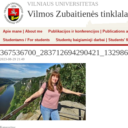
VILNIAUS UNIVERSITETAS
Vilmos Zubaitienės tinklala
Apie mane | About me
Publikacijos ir konferencijos | Publications
Studentams / For students
Studentų baigiamieji darbai | Students’ f
367536700_283712694290421_132986
2023-08-29 21:49
Kategorijos: