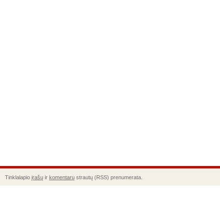
Tinklalapio
įrašų
ir
komentarų
strautų (RSS) prenumerata.