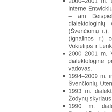
2000–2001 m. ta
interne Entwickl
– am Beispiel
dialektologini
(Švenčionių r.)
(Ignalinos r.) 
Vokietijos ir Lenk
2000–2001 m. Vil
dialektologinė p
vadovas.
1994–2009 m. ind
Švenčionių, Uten
1993 m. dialekt
Žodynų skyriaus 
1990 m. dialek