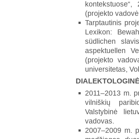
kontekstuose“,
(projekto vadovė p
Tarptautinis pro
Lexikon: Bewah
südlichen slavi
aspektuellen V
(projekto vadov
universitetas, Vok
DIALEKTOLOGINĖ
2011–2013 m. pro
vilniškių parib
Valstybinė liet
vadovas.
2007–2009 m. pro