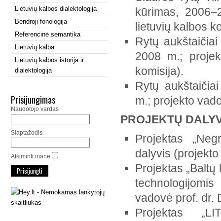
Lietuvių kalbos dialektologija
kūrimas, 2006–2
Bendroji fonologija
lietuvių kalbos ko
Referencinė semantika
Rytų aukštaičiai 
Lietuvių kalba
2008 m.; projek
Lietuvių kalbos istorija ir
komisija).
dialektologija
Rytų aukštaičiai
Prisijungimas
m.; projekto vado
Naudotojo vardas
PROJEKTŲ DALYV
Slaptažodis
Projektas „Neg
dalyvis (projekto
Atsiminti mane
Projektas „Baltų 
technologijomi
vadovė prof. dr. 
Projektas „LI