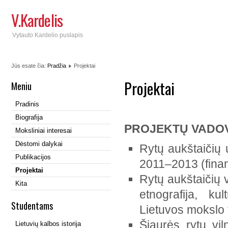
V.Kardelis
Vytauto Kardelio puslapis
Jūs esate čia:
Pradžia
Projektai
Projektai
Meniu
Pradinis
Biografija
PROJEKTŲ VADO
Moksliniai interesai
Dėstomi dalykai
Rytų aukštaičių u
Publikacijos
2011–2013 (finans
Projektai
Rytų aukštaičių 
Kita
etnografija, k
Studentams
Lietuvos mokslo 
Šiaurės rytų vi
Lietuvių kalbos istorija