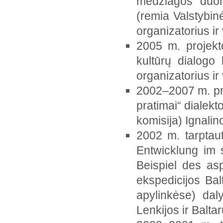
medžiagos duom
(remia Valstybinė
organizatorius ir
2005 m. projekto
kultūrų dialogo 
organizatorius ir
2002–2007 m. proj
pratimai“ dialekt
komisija) Ignalin
2002 m. tarptaut
Entwicklung im 
Beispiel des as
ekspedicijos Bal
apylinkėse) daly
Lenkijos ir Balta