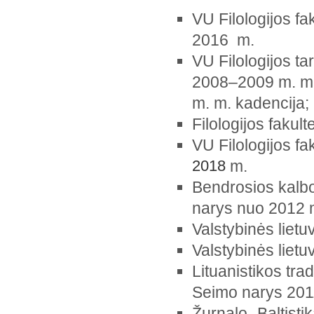
VU Filologijos f
2016 m.
VU Filologijos t
2008–2009 m. m.
m. m. kadencija;
Filologijos fakul
VU Filologijos f
2018
m.
Bendrosios kalbo
narys nuo 2012 
Valstybinės liet
Valstybinės liet
Lituanistikos tra
Seimo narys 201
Žurnalo „Baltisti