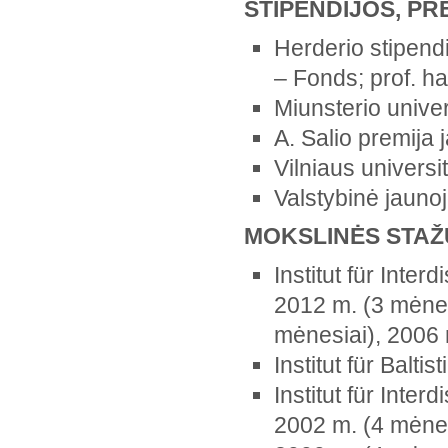
STIPENDIJOS, P
Herderio stipend
– Fonds; prof. ha
Miunsterio unive
A. Salio premija
Vilniaus univers
Valstybinė jauno
MOKSLINĖS STA
Institut für Inter
2012 m. (3 mėne
mėnesiai), 2006
Institut für Balt
Institut für Inter
2002 m. (4 mėnes