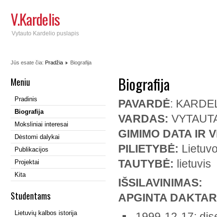
V.Kardelis
Vytauto Kardelio puslapis
Jūs esate čia:
Pradžia
Biografija
Biografija
Meniu
Pradinis
PAVARDĖ
: KARDE
Biografija
VARDAS:
VYTAUT
Moksliniai interesai
GIMIMO DATA IR V
Dėstomi dalykai
PILIETYBĖ:
Lietuv
Publikacijos
TAUTYBĖ:
lietuvis
Projektai
Kita
IŠSILAVINIMAS:
Studentams
APGINTA DAKTAR
Lietuvių kalbos istorija
1999-12-17; dise