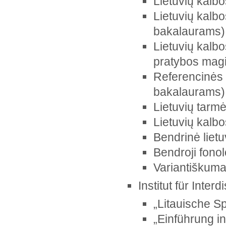
Lietuvių kalbo
Lietuvių kalbo
bakalaurams)
Lietuvių kalbo
pratybos magi
Referencinės 
bakalaurams)
Lietuvių tarmės
Lietuvių kalbo
Bendrinė lietu
Bendroji fonol
Variantiškuma
Institut für Inter
„Litauische S
„Einführung in