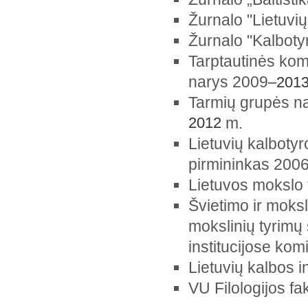
Žurnalo "Lietuvi
Žurnalo "Kalboty
Tarptautinės ko
narys 2009
–201
Tarmių grupės na
2012
m.
Lietuvių kalboty
pirmininkas 200
Lietuvos mokslo
Švietimo ir mokslo
mokslinių tyrimų 
institucijose kom
Lietuvių kalbos 
VU Filologijos f