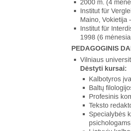
2000 m. (4 mėnes
Institut für Verg
Maino, Vokietija
Institut für Inter
1998 (6 mėnesiai
PEDAGOGINIS D
Vilniaus universit
Dėstyti kursai:
Kalbotyros įv
Baltų filologi
Profesinis ko
Teksto redakt
Specialybės 
psichologams