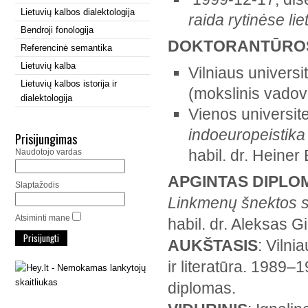
Lietuvių kalbos dialektologija
raida rytinėse li
Bendroji fonologija
DOKTORANTŪROS
Referencinė semantika
Lietuvių kalba
Vilniaus universi
Lietuvių kalbos istorija ir
(mokslinis vadova
dialektologija
Vienos universite
indoeuropeistika i
Prisijungimas
habil. dr. Heiner
Naudotojo vardas
APGINTAS DIPLO
Slaptažodis
Linkmenų šnektos s
Atsiminti mane
habil. dr. Aleksas Gi
AUKŠTASIS
: Vilni
ir literatūra. 1989–1
diplomas.