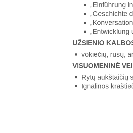
„Einführung in
„Geschichte de
„Konversation
„Entwicklung u
UŽSIENIO KALBO
vokiečių, rusų, an
VISUOMENINĖ VE
Rytų aukštaičių
Ignalinos krašti