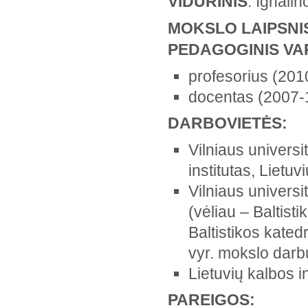
VIDURINIS
: Ignali
MOKSLO LAIPSNI
PEDAGOGINIS VA
profesorius (201
docentas (2007-
DARBOVIETĖS:
Vilniaus universi
institutas, Lietu
Vilniaus universit
(vėliau – Baltist
Baltistikos kate
vyr. mokslo darb
Lietuvių kalbos i
PAREIGOS: