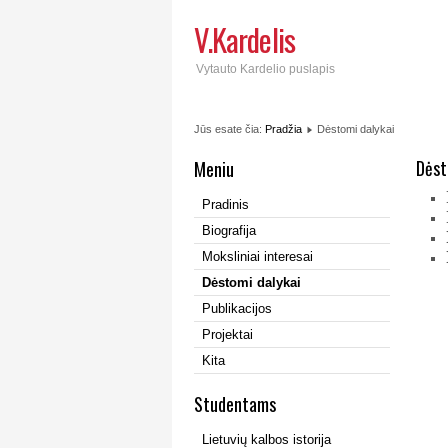
V.Kardelis
Vytauto Kardelio puslapis
Jūs esate čia:
Pradžia
Dėstomi dalykai
Dėst
Meniu
Pradinis
Biografija
Moksliniai interesai
Dėstomi dalykai
Publikacijos
Projektai
Kita
Studentams
Lietuvių kalbos istorija