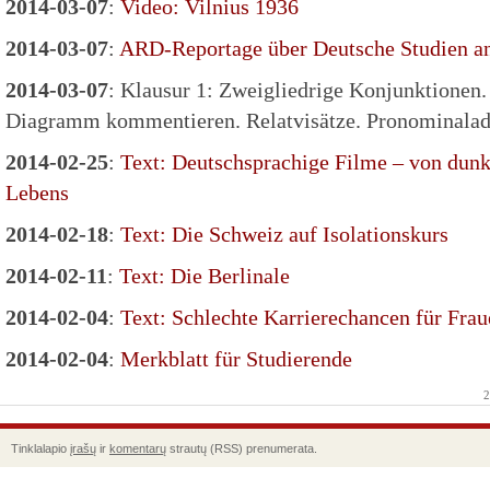
2014-03-07
:
Video: Vilnius 1936
2014-03-07
:
ARD-Reportage über Deutsche Studien an 
2014-03-07
: Klausur 1: Zweigliedrige Konjunktionen
Diagramm kommentieren. Relatvisätze. Pronominalad
2014-02-25
:
Text: Deutschsprachige Filme – von dunk
Lebens
2014-02-18
:
Text: Die Schweiz auf Isolationskurs
2014-02-11
:
Text: Die Berlinale
2014-02-04
:
Text: Schlechte Karrierechancen für Fra
2014-02-04
:
Merkblatt für Studierende
2
Tinklalapio
įrašų
ir
komentarų
strautų (RSS) prenumerata.