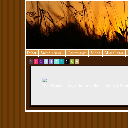
Dabar
Vakar ir seniau
Fotopusnys
Video
Miscellanea
0
1
2
3
4
5
6
7
8
9
VU Matematikos ir informatikos fakulteto ž