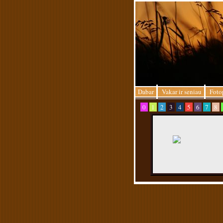
Dabar
Vakar ir seniau
Foto
0
1
2
3
4
5
6
7
8