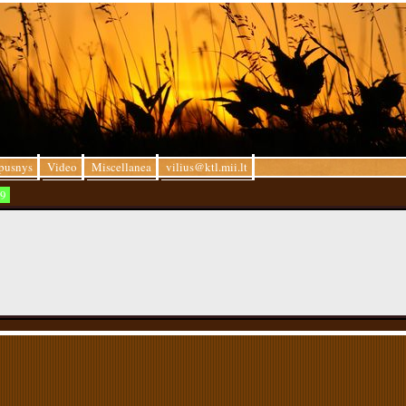
pusnys
Video
Miscellanea
vilius@ktl.mii.lt
9