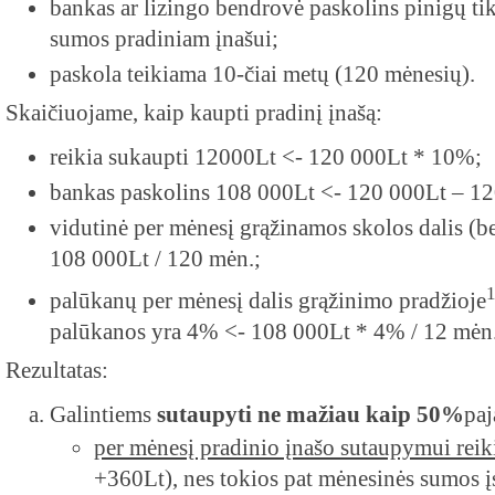
bankas ar lizingo bendrovė paskolins pinigų ti
sumos pradiniam įnašui;
paskola teikiama 10-čiai metų (120 mėnesių).
Skaičiuojame, kaip kaupti pradinį įnašą:
reikia sukaupti 12000Lt <- 120 000Lt * 10%;
bankas paskolins 108 000Lt <- 120 000Lt – 1
vidutinė per mėnesį grąžinamos skolos dalis (b
108 000Lt / 120 mėn.;
palūkanų per mėnesį dalis grąžinimo pradžioje
palūkanos yra 4% <- 108 000Lt * 4% / 12 mėn.
Rezultatas:
Galintiems
sutaupyti ne mažiau kaip 50%
pa
per mėnesį pradinio įnašo sutaupymui reik
+360Lt), nes tokios pat mėnesinės sumos į