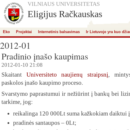
VILNIAUS UNIVERSITETAS
Eligijus Račkauskas
Eko
Projektai
Internetinis balsavimas
Ir Lietuvoje yra kuo džia
2012-01
Pradinio įnašo kaupimas
2012-01-10 21:08
Skaitant
Universiteto naujienų straipsnį
, minty
paskolos įnašo kaupimo proceso.
Svarstymo paprastumui ir nežiūrint į bankų bei liz
tarkime, jog:
reikalinga 120 000Lt suma kažkokiam daiktui į
pradinės santaupos – 0Lt;