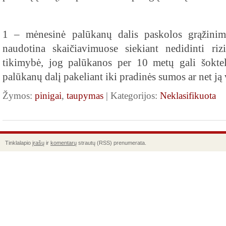
1 – mėnesinė palūkanų dalis paskolos grąžinimo
naudotina skaičiavimuose siekiant nedidinti ri
tikimybė, jog palūkanos per 10 metų gali šoktel
palūkanų dalį pakeliant iki pradinės sumos ar net ją v
Žymos:
pinigai
,
taupymas
| Kategorijos:
Neklasifikuota
Tinklalapio
įrašų
ir
komentarų
strautų (RSS) prenumerata.