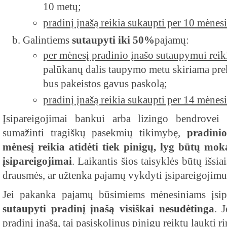
10 metų;
pradinį įnašą reikia sukaupti per 10 mėnes
Galintiems
sutaupyti iki 50%
pajamų:
per mėnesį pradinio įnašo sutaupymui reiki
palūkanų dalis taupymo metu skiriama pre
bus pakeistos gavus paskolą;
pradinį įnašą reikia sukaupti per 14 mėnes
Įsipareigojimai bankui arba lizingo bendrovei 
sumažinti tragiškų pasekmių tikimybę,
pradini
mėnesį reikia atidėti tiek pinigų, lyg būtų mo
įsipareigojimai
. Laikantis šios taisyklės būtų išsia
drausmės, ar užtenka pajamų vykdyti įsipareigojimu
Jei pakanka pajamų būsimiems mėnesiniams įsipa
sutaupyti pradinį įnašą visiškai nesudėtinga
. 
pradinį įnašą, tai pasiskolinus pinigų reiktų laukti