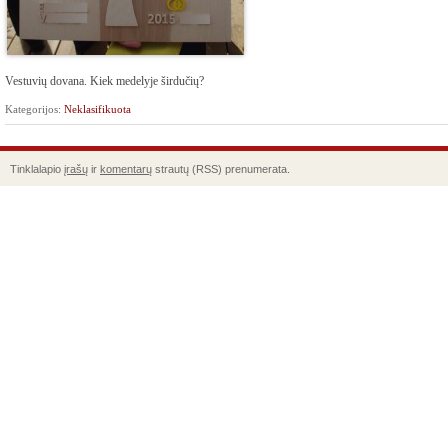
Vestuvių dovana. Kiek medelyje širdučių?
212
Kategorijos:
Neklasifikuota
Tinklalapio
įrašų
ir
komentarų
strautų (RSS) prenumerata.