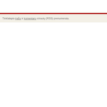
Tinklalapio
įrašų
ir
komentarų
strautų (RSS) prenumerata.