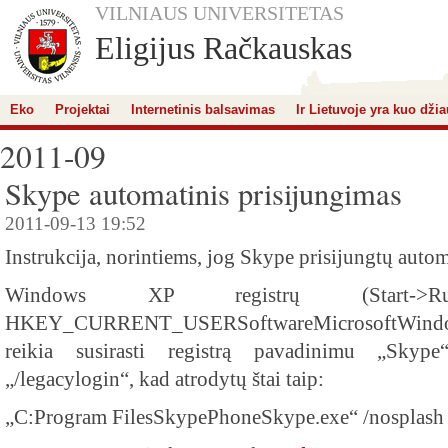
VILNIAUS UNIVERSITETAS
Eligijus Račkauskas
Eko
Projektai
Internetinis balsavimas
Ir Lietuvoje yra kuo džia
2011-09
Skype automatinis prisijungimas
2011-09-13 19:52
Instrukcija, norintiems, jog Skype prisijungtų autom
Windows XP registrų (Start->Run
HKEY_CURRENT_USERSoftwareMicrosoftWindow
reikia susirasti registrą pavadinimu „Skype
„/legacylogin“, kad atrodytų štai taip:
„C:Program FilesSkypePhoneSkype.exe“ /nosplash 