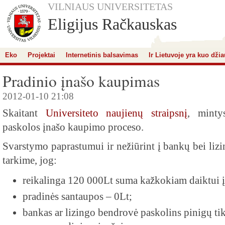
VILNIAUS UNIVERSITETAS
Eligijus Račkauskas
Eko
Projektai
Internetinis balsavimas
Ir Lietuvoje yra kuo džia
Pradinio įnašo kaupimas
2012-01-10 21:08
Skaitant
Universiteto naujienų straipsnį
, minty
paskolos įnašo kaupimo proceso.
Svarstymo paprastumui ir nežiūrint į bankų bei liz
tarkime, jog:
reikalinga 120 000Lt suma kažkokiam daiktui į
pradinės santaupos – 0Lt;
bankas ar lizingo bendrovė paskolins pinigų ti