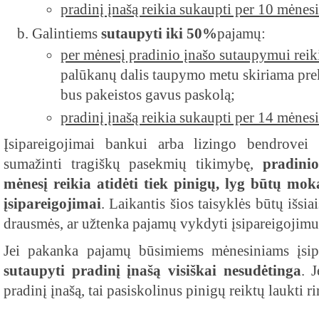
pradinį įnašą reikia sukaupti per 10 mėnes
Galintiems
sutaupyti iki 50%
pajamų:
per mėnesį pradinio įnašo sutaupymui reiki
palūkanų dalis taupymo metu skiriama pre
bus pakeistos gavus paskolą;
pradinį įnašą reikia sukaupti per 14 mėnes
Įsipareigojimai bankui arba lizingo bendrovei 
sumažinti tragiškų pasekmių tikimybę,
pradini
mėnesį reikia atidėti tiek pinigų, lyg būtų mo
įsipareigojimai
. Laikantis šios taisyklės būtų išsia
drausmės, ar užtenka pajamų vykdyti įsipareigojimu
Jei pakanka pajamų būsimiems mėnesiniams įsipa
sutaupyti pradinį įnašą visiškai nesudėtinga
. 
pradinį įnašą, tai pasiskolinus pinigų reiktų laukti