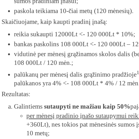
sumos pradiniam įnašui;
paskola teikiama 10-čiai metų (120 mėnesių).
Skaičiuojame, kaip kaupti pradinį įnašą:
reikia sukaupti 12000Lt <- 120 000Lt * 10%;
bankas paskolins 108 000Lt <- 120 000Lt – 1
vidutinė per mėnesį grąžinamos skolos dalis (b
108 000Lt / 120 mėn.;
palūkanų per mėnesį dalis grąžinimo pradžioje
palūkanos yra 4% <- 108 000Lt * 4% / 12 mėn.
Rezultatas:
Galintiems
sutaupyti ne mažiau kaip 50%
pa
per mėnesį pradinio įnašo sutaupymui reik
+360Lt), nes tokios pat mėnesinės sumos į
10 metų;