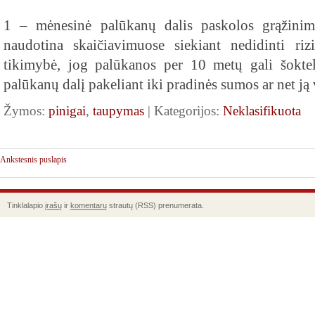
1 – mėnesinė palūkanų dalis paskolos grąžinimo
naudotina skaičiavimuose siekiant nedidinti ri
tikimybė, jog palūkanos per 10 metų gali šoktel
palūkanų dalį pakeliant iki pradinės sumos ar net ją v
Žymos:
pinigai
,
taupymas
| Kategorijos:
Neklasifikuota
Ankstesnis puslapis
Tinklalapio
įrašų
ir
komentarų
strautų (RSS) prenumerata.