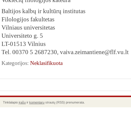
Vokiečių filologijos katedra
Baltijos kalbų ir kultūrų institutas
Filologijos fakultetas
Vilniaus universitetas
Universiteto g. 5
LT-01513 Vilnius
Tel. 00370 5 2687230, vaiva.zeimantiene@flf.vu.lt
Kategorijos:
Neklasifikuota
Tinklalapio
įrašų
ir
komentarų
strautų (RSS) prenumerata.