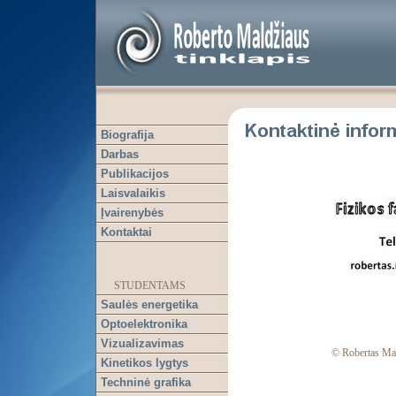
Biografija
Darbas
Publikacijos
Laisvalaikis
Įvairenybės
Kontaktai
STUDENTAMS
Saulės energetika
Optoelektronika
Vizualizavimas
© Robertas Mal
Kinetikos lygtys
Techninė grafika