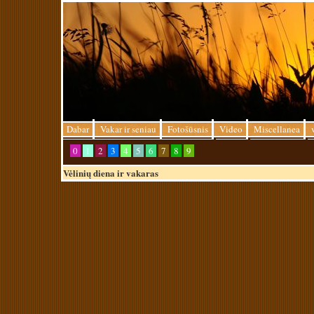
Dabar
Vakar ir seniau
Fotošūsnis
Video
Miscellanea
0
1
2
3
4
5
6
7
8
9
Vėlinių diena ir vakaras