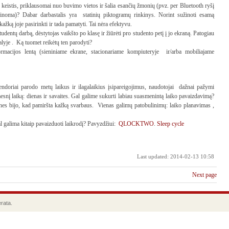
a keistis, priklausomai nuo buvimo vietos ir šalia esančių žmonių (pvz. per Bluetooth ryšį
 žinoma)? Dabar darbastalis yra statinių piktogramų rinkinys. Norint sužinoti esamą
ažką joje pasirinkti ir tada pamatyti. Tai nėra efektyvu.
entų darbą, dėstytojas vaikšto po klasę ir žiūrėti pro studento petį į jo ekraną. Patogiau
alyje . Ką tuomet reikėtų ten parodyti?
formacijos lentą (sieniniame ekrane, stacionariame kompiuteryje ir/arba mobiliajame
lendoriai parodo metų laikus ir ilagalaikius įsipareigojimus, naudotojai dažnai pažymi
snį laiką: dienas ir savaites. Gal galime sukurti labiau suasmenintą laiko pavaizdavimą?
, nes bijo, kad pamiršta kažką svarbaus. Vienas galimų patobulinimų: laiko planavimas ,
al galima kitaip pavaizduoti laikrodį? Pavyzdžiui:
QLOCKTWO
.
Sleep cycle
Last updated: 2014-02-13 10:58
Next page
rata.