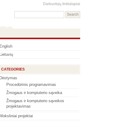
Darbuotojų tinklalapiai
English
Lietuvių
CATEGORIES
Dėstymas
Procedūrinis programavimas
Žmogaus ir kompiuterio sąveika
Žmogaus ir kompiuterio sąveikos
projektavimas
Moksliniai projektai