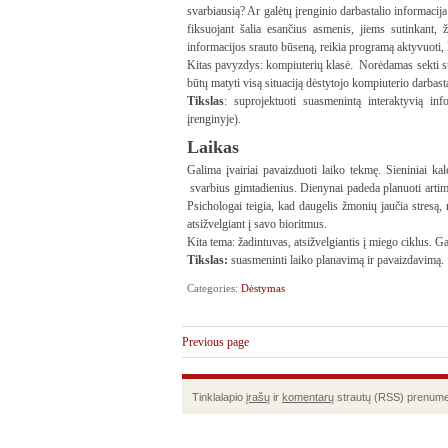
svarbiausią? Ar galėtų įrenginio darbastalio informacij
fiksuojant šalia esančius asmenis, jiems sutinkant,
informacijos srauto būseną, reikia programą aktyvuoti, k
Kitas pavyzdys: kompiuterių klasė. Norėdamas sekti stud
būtų matyti visą situaciją dėstytojo kompiuterio darbast
Tikslas
: suprojektuoti suasmenintą interaktyvią in
įrenginyje).
Laikas
Galima įvairiai pavaizduoti laiko tekmę. Sieniniai ka
svarbius gimtadienius. Dienynai padeda planuoti artime
Psichologai teigia, kad daugelis žmonių jaučia stresą
atsižvelgiant į savo bioritmus.
Kita tema: žadintuvas, atsižvelgiantis į miego ciklus. G
Tikslas:
suasmeninti laiko planavimą ir pavaizdavimą.
Categories:
Dėstymas
Previous page
Tinklalapio
įrašų
ir
komentarų
strautų (RSS) prenume