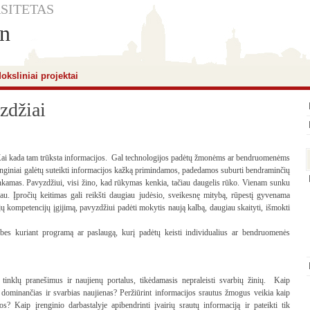
SITETAS
in
oksliniai projektai
zdžiai
a. Kai kada tam trūksta informacijos. Gal technologijos padėtų žmonėms ar bendruomenėms
Įrenginiai galėtų suteikti informacijos kažką primindamos, padedamos suburti bendraminčių
ankamas. Pavyzdžiui, visi žino, kad rūkymas kenkia, tačiau daugelis rūko. Vienam sunku
viau. Įpročių keitimas gali reikšti daugiau judėsio, sveikesnę mitybą, rūpestį gyvenama
kompetencijų įgijimą, pavyzdžiui padėti mokytis naują kalbą, daugiau skaityti, išmokti
ybes kuriant programą ar paslaugą, kurį padėtų keisti individualius ar bendruomenės
s tinklų pranešimus ir naujienų portalus, tikėdamasis nepraleisti svarbių žinių. Kaip
k dominančias ir svarbias naujienas? Peržiūrint informacijos srautus žmogus veikia kaip
ijos? Kaip įrenginio darbastalyje apibendrinti įvairių srautų informaciją ir pateikti tik