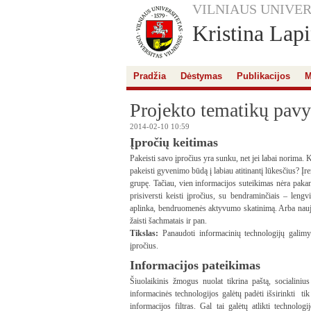
VILNIAUS UNIVER
Kristina Lap
Pradžia
Dėstymas
Publikacijos
M
Projekto tematikų pavy
2014-02-10 10:59
Įpročių keitimas
Pakeisti savo įpročius yra sunku, net jei labai norim
pakeisti gyvenimo būdą į labiau atitinantį lūkesčius? 
grupę. Tačiau, vien informacijos suteikimas nėra pak
prisiversti keisti įpročius, su bendraminčiais – leng
aplinka, bendruomenės aktyvumo skatinimą. Arba naujų 
žaisti šachmatais ir pan.
Tikslas:
Panaudoti informacinių technologijų galim
įpročius.
Informacijos pateikimas
Šiuolaikinis žmogus nuolat tikrina paštą, socialiniu
informacinės technologijos galėtų padėti išsirinkti ti
informacijos filtras. Gal tai galėtų atlikti technolog