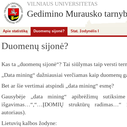
VILNIAUS UNIVERSITETAS
Gedimino Murausko tarnybin
Apie statistiką
Duomenų sijonė?
Stat. žodynėlis I
Duomenų sijonė?
Kas ta „duomenų sijonė“? Tai siūlymas taip versti ter
„Data mining“ dažniausiai verčiamas kaip duomenų 
Bet ar šie vertimai atspindi „data mining“ esmę?
Gausybėje „data mining“ apibrėžimų sutiksi
išgavimas…“,“…ĮDOMIŲ struktūrų radimas…“ ir
autoriaus).
Lietuvių kalbos žodyne: