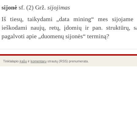
sijonė
sf. (2) Grž.
sijojimas
Iš tiesų, taikydami „data mining“ mes sijojame
ieškodami naujų, retų, įdomių ir pan. struktūrų, s
pagalvoti apie „duomenų sijonės“ terminą?
Tinklalapio
įrašų
ir
komentarų
strautų (RSS) prenumerata.