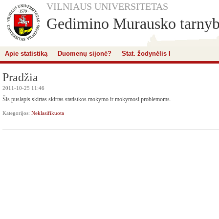
VILNIAUS UNIVERSITETAS
Gedimino Murausko tarnybin
Apie statistiką
Duomenų sijonė?
Stat. žodynėlis I
Pradžia
2011-10-25 11:46
Šis puslapis skirtas skirtas statistkos mokymo ir mokymosi problemoms.
Kategorijos:
Neklasifikuota