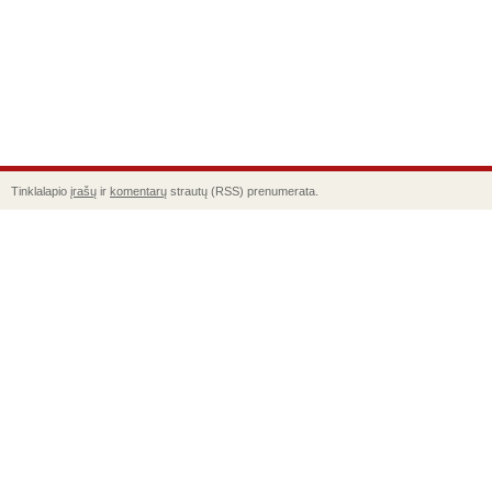
Tinklalapio
įrašų
ir
komentarų
strautų (RSS) prenumerata.