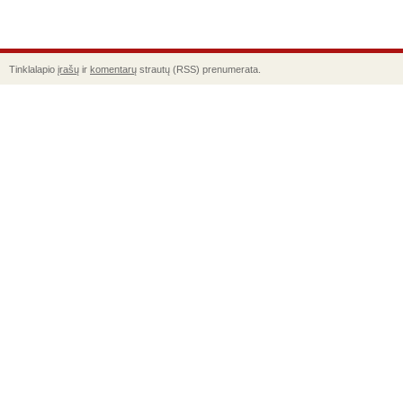
Tinklalapio
įrašų
ir
komentarų
strautų (RSS) prenumerata.