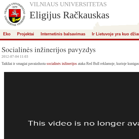
VILNIAUS UNIVERSITETAS
Eligijus Račkauskas
Eko
Projektai
Internetinis balsavimas
Ir Lietuvoje yra kuo džia
Socialinės inžinerijos pavyzdys
2012-07-04 11:03
Taikliai ir smagiai pavaizduota
socialinės inžinerijos
ataka Red Bull reklamoje, kurioje kunigas 