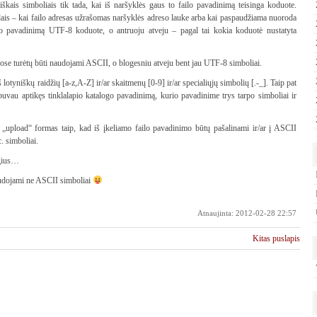
iškais simboliais tik tada, kai iš naršyklės gaus to failo pavadinimą teisinga koduote.
ūdais – kai failo adresas užrašomas naršyklės adreso lauke arba kai paspaudžiama nuoroda
ilo pavadinimą UTF-8 koduote, o antruoju atveju – pagal tai kokia koduotė nustatyta
uose turėtų būti naudojami ASCII, o blogesniu atveju bent jau UTF-8 simboliai.
š lotyniškų raidžių [a-z,A-Z] ir/ar skaitmenų [0-9] ir/ar specialiųjų simbolių [.-_]. Taip pat
vau aptikęs tinklalapio katalogo pavadinimą, kurio pavadinime trys tarpo simboliai ir
„upload“ formas taip, kad iš įkeliamo failo pavadinimo būtų pašalinami ir/ar į ASCII
. simboliai.
lgius…
naudojami ne ASCII simboliai
Atnaujinta: 2012-02-28 22:57
Kitas puslapis