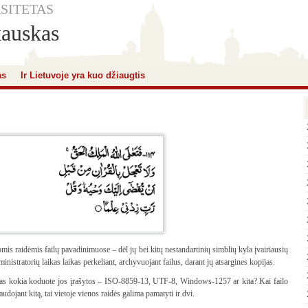
SITETAS
kauskas
as
Ir Lietuvoje yra kuo džiaugtis
mis raidėmis failų pavadinimuose – dėl jų bei kitų nestandartinių simblių kyla įvairiausių
stratorių laikas laikas perkeliant, archyvuojant failus, darant jų atsargines kopijas.
imas kokia koduote jos įrašytos – ISO-8859-13, UTF-8, Windows-1257 ar kita? Kai failo
ojant kitą, tai vietoje vienos raidės galima pamatyti ir dvi.