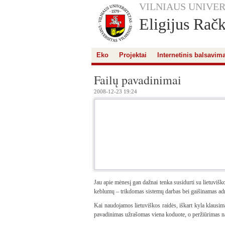
VILNIAUS UNIVER
Eligijus Rač
Eko
Projektai
Internetinis balsavim
Failų pavadinimai
2008-12-23 19:24
Jau apie mėnesį gan dažnai tenka susidurti su lietuviško
keblumų – trikdomas sistemų darbas bei gaišinamas admini
Kai naudojamos lietuviškos raidės, iškart kyla klaus
pavadinimas užrašomas viena koduote, o peržiūrimas naud