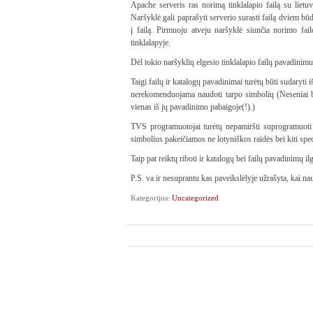
Apache serveris ras norimą tinklalapio failą su lietuv
Naršyklė gali paprašyti serverio surasti failą dviem b
į failą. Pirmuoju atveju naršyklė siunčia norimo fa
tinklalapyje.
Dėl tokio naršyklių elgesio tinklalapio failų pavadinim
Taigi failų ir katalogų pavadinimai turėtų būti sudaryti i
nerekomenduojama naudoti tarpo simbolių (Neseniai bu
vienas iš jų pavadinimo pabaigoje(!).)
TVS programuotojai turėtų nepamiršti suprogramuoti 
simbolius pakeičiamos ne lotyniškos raidės bei kiti spec
Taip pat reiktų riboti ir katalogų bei failų pavadinimų i
P.S. va ir nesuprantu kas paveikslėlyje užrašyta, kai 
Kategorijos:
Uncategorized