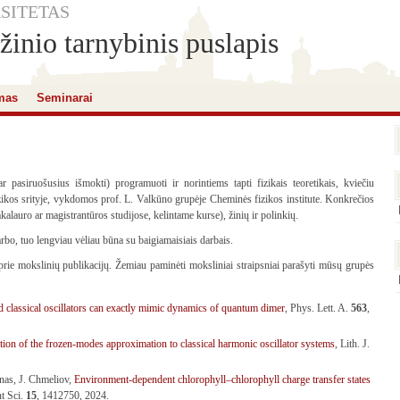
SITETAS
inio tarnybinis puslapis
mas
Seminarai
 pasiruošusius išmokti) programuoti ir norintiems tapti fizikais teoretikais, kviečiu
izikos srityje, vykdomos prof. L. Valkūno grupėje Cheminės fizikos institute. Konkrečios
kalauro ar magistrantūros studijose, kelintame kurse), žinių ir polinkių.
bo, tuo lengviau vėliau būna su baigiamaisiais darbais.
i prie mokslinių publikacijų. Žemiau paminėti moksliniai straipsniai parašyti mūsų grupės
 classical oscillators can exactly mimic dynamics of quantum dimer
, Phys. Lett. A.
563
,
tion of the frozen-modes approximation to classical harmonic oscillator systems
, Lith. J.
unas, J. Chmeliov,
Environment-dependent chlorophyll–chlorophyll charge transfer states
nt Sci.
15
, 1412750, 2024.