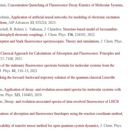
zinis,
Concentration Quenching of Fluorescence Decay Kinetics of Molecular Systems
,
elzinis,
Application of artificial neural networks for modeling of electronic excitation
blems
, AIP Advances
13
, 035224, 2023.
üchell, B. Robert, L. Valkunas, J. Chmeliov,
Structure-based model of fucoxanthin–
hlorophyll electronic couplings
, J. Chem. Phys.
156
, 234101, 2022.
orption and Stark fluorescence spectroscopies: Theory and simulations
, J. Chem. Phys.
lassical Approach for Calculations of Absorption and Fluorescence: Principles and
157–7168, 2021.
 of the stationary fluorescence spectrum formula for molecular systems from the
 J. Phys.
61
, 110–13, 2021
ing the forward–backward trajectory solution of the quantum-classical Liouville
as,
Application of decay- and evolution-associated spectra for molecular systems with
em. Phys.
525
, 110403, 2019.
nas,
Decay- and evolution-associated spectra of time-resolved fluorescence of LHCII
ations of absorption and fluorescence lineshapes using the reaction coordinate method
,
cability of transfer tensor method for open quantum system dynamics
, J. Chem. Phys.