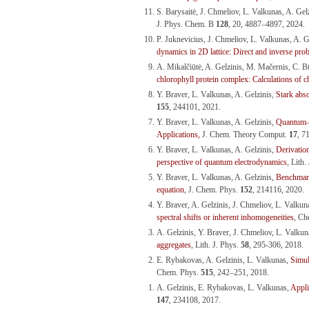
S. Barysaitė, J. Chmeliov, L. Valkunas, A. Gel
J. Phys. Chem. B
128
, 20, 4887–4897, 2024.
P. Juknevicius, J. Chmeliov, L. Valkunas, A. G
dynamics in 2D lattice: Direct and inverse pro
A. Mikalčiūtė, A. Gelzinis, M. Mačernis, C. B
chlorophyll protein complex: Calculations of c
Y. Braver, L. Valkunas, A. Gelzinis,
Stark abs
155
, 244101, 2021.
Y. Braver, L. Valkunas, A. Gelzinis,
Quantum–C
Applications,
J. Chem. Theory Comput.
17
, 7
Y. Braver, L. Valkunas, A. Gelzinis,
Derivation
perspective of quantum electrodynamics
, Lith.
Y. Braver, L. Valkunas, A. Gelzinis,
Benchmark
equation
, J. Chem. Phys.
152
, 214116, 2020.
Y. Braver, A. Gelzinis, J. Chmeliov, L. Valkun
spectral shifts or inherent inhomogeneities
, Ch
A. Gelzinis, Y. Braver, J. Chmeliov, L. Valku
aggregates
, Lith. J. Phys.
58
, 295-306, 2018.
E. Rybakovas, A. Gelzinis, L. Valkunas,
Simul
Chem. Phys.
515
, 242–251, 2018.
A. Gelzinis, E. Rybakovas, L. Valkunas,
Appli
147
, 234108, 2017.