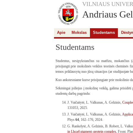
VILNIAUS UNIVER
Andriaus Gelž
Apie
Mokslas
Studentams
Dėsty
Studentams
Studentus, nesipykstančius su matfizu, mokančius (ar
prisijungti prie mokslinės veiklos teorinės cheminės f
temos priklausytų nuo jūsų situacijos (ar studijuojate ba
Kuo ankstesniame kurse prisijungiate prie mokslinio dar
Sėkmingai įsiliejus į mokslinę veiklą, galima prisidėt
studentų darbų pagrindu:
J. Vaičaitytė, L. Valkunas, A. Gelzinis,
Coupled
131053, 2025.
J. Vaičaitytė, L. Valkunas, A. Gelzinis,
Applica
Phys
64
, 162–176, 2024.
G. Rankelytė, A. Gelzinis, B. Robert, L. Valk
in Lhca4 pigment–protein complex
, Front. Pla