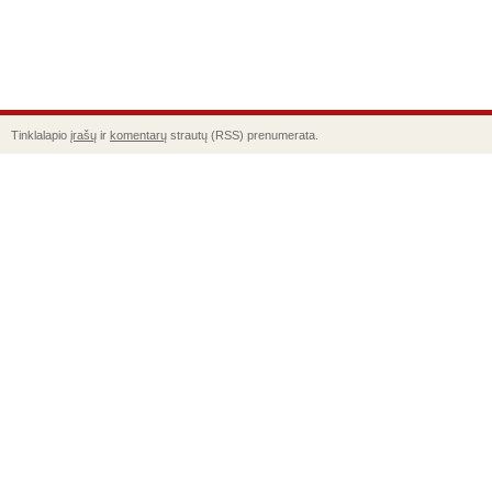
Tinklalapio
įrašų
ir
komentarų
strautų (RSS) prenumerata.