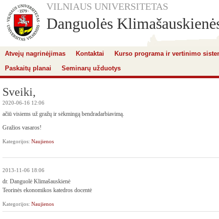
VILNIAUS UNIVERSITETAS
Danguolės Klimašauskienės 
Atvejų nagrinėjimas
Kontaktai
Kurso programa ir vertinimo sist
Paskaitų planai
Seminarų užduotys
Sveiki,
2020-06-16 12:06
ačiū visiems už gražų ir sėkmingą bendradarbiavimą.
Gražios vasaros!
Kategorijos:
Naujienos
2013-11-06 18:06
dr. Danguolė Klimašauskienė
Teorinės ekonomikos katedros docentė
Kategorijos:
Naujienos