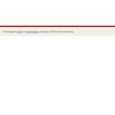
Tinklalapio
įrašų
ir
komentarų
strautų (RSS) prenumerata.