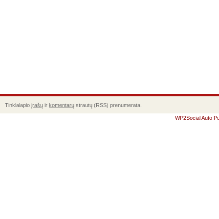
Tinklalapio
įrašų
ir
komentarų
strautų (RSS) prenumerata.
WP2Social Auto Pu