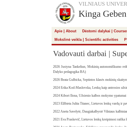
VILNIAUS UNIVER
Kinga Geben
Apie | About
Dėstomi dalykai | Course
Mokslinė veikla | Scientific activities
P
Vadovauti darbai | Sup
2026 Justyna Tankeliun, Mokinių autonomiškumo rei
Dalyko pedagogika BA)
2026 Beata Gulbicka, Septintos klasės mokinių skait
2024 Erika Kod-Maslovska, Lenkų kaip antrosios užsi
2024 Kibort Ilona, Užsienio kalbos mokymo ypatumai 
2023 Elžbieta Julita Titanec, Lietuvos lenkų vardų ir 
2022 Aneta Savelytė, Daugiakalbystė Vilniaus kalbini
2021 Eva Praskevič, Lietuvos lenkų kreipimosi raiška 