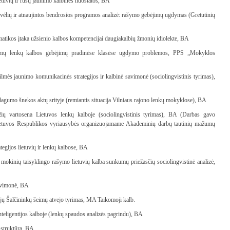
etuvių ir rusų jaunimo kalbinės nuostatos, BA
vėlių ir atnaujintos bendrosios programos analizė: rašymo gebėjimų ugdymas (Gretutinių
atikos įtaka užsienio kalbos kompetencijai daugiakalbių žmonių idiolekte, BA
šeimų lenkų kalbos gebėjimų pradinėse klasėse ugdymo problemos, PPS „Mokyklos
mės jaunimo komunikacinės strategijos ir kalbinė savimonė (sociolingvistinis tyrimas),
umo šnekos aktų srityje (remiantis situacija Vilniaus rajono lenkų mokyklose), BA
žių vartosena Lietuvos lenkų kalboje (sociolingvistinis tyrimas), BA (Darbas gavo
etuvos Respublikos vyriausybės organizuojamame Akademinių darbų tautinių mažumų
tegijos lietuvių ir lenkų kalbose, BA
kinių taisyklingo rašymo lietuvių kalba sunkumų priežasčių sociolingvistinė analizė,
savimonė, BA
ijų Šalčininkų šeimų atvejo tyrimas, MA Taikomoji kalb.
nteligentijos kalboje (lenkų spaudos analizės pagrindu), BA
 struktūra, BA