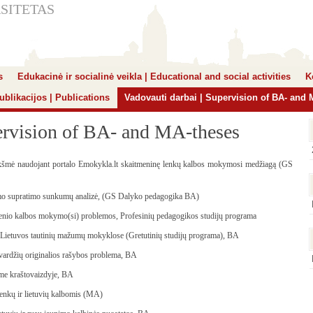
SITETAS
s
Edukacinė ir socialinė veikla | Educational and social activities
K
ublikacijos | Publications
Vadovauti darbai | Supervision of BA- and
ervision of BA- and MA-theses
kšmė naudojant portalo Emokykla.lt skaitmeninę lenkų kalbos mokymosi medžiagą (GS
ymo supratimo sunkumų analizė, (GS Dalyko pedagogika BA)
enio kalbos mokymo(si) problemos, Profesinių pedagogikos studijų programa
Lietuvos tautinių mažumų mokyklose (Gretutinių studijų programa), BA
pavardžių originalios rašybos problema, BA
ame kraštovaizdyje, BA
lenkų ir lietuvių kalbomis (MA)