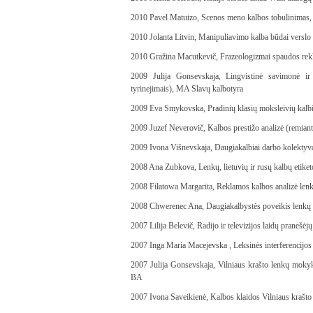
2010 Pavel Matuizo, Scenos meno kalbos tobulinimas
2010 Jolanta Litvin, Manipuliavimo kalba būdai verslo
2010 Gražina Macutkevič, Frazeologizmai spaudos re
2009 Julija Gonsevskaja, Lingvistinė savimonė ir
tyrinejimais), MA Slavų kalbotyra
2009 Eva Smykovska, Pradinių klasių moksleivių kal
2009 Juzef Neverovič, Kalbos prestižo analizė (remiantis
2009 Ivona Višnevskaja, Daugiakalbiai darbo kolektyvai
2008 Ana Zubkova, Lenkų, lietuvių ir rusų kalbų etike
2008 Fiłatowa Margarita, Reklamos kalbos analizė lenk
2008 Chwerenec Ana, Daugiakalbystės poveikis lenkų k
2007 Lilija Belevič, Radijo ir televizijos laidų pranešėj
2007 Inga Maria Macejevska , Leksinės interferencijos
2007 Julija Gonsevskaja, Vilniaus krašto lenkų mokykl
BA
2007 Ivona Saveikienė, Kalbos klaidos Vilniaus krašto