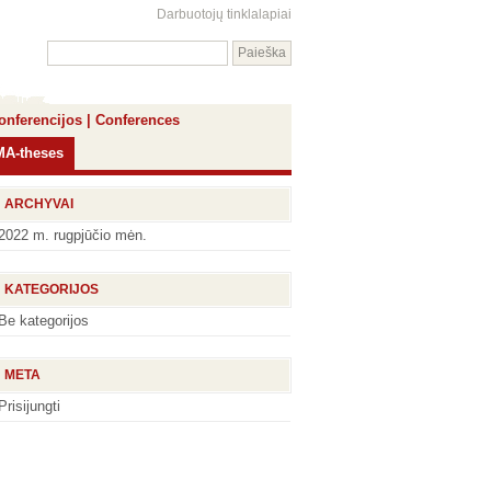
Darbuotojų tinklalapiai
onferencijos | Conferences
 MA-theses
ARCHYVAI
2022 m. rugpjūčio mėn.
KATEGORIJOS
Be kategorijos
META
Prisijungti