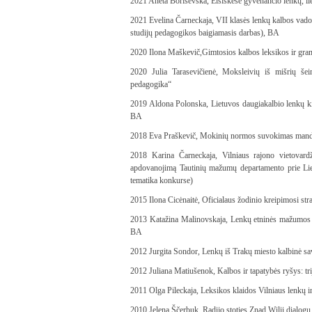
2021 Aneta Borisevska, Eišiškėse gyvenančio lenkų, li
2021 Evelina Čarneckaja, VII klasės lenkų kalbos vado
studijų pedagogikos baigiamasis darbas), BA
2020
Ilona Maškevič,Gimtosios kalbos leksikos ir gram
2020 Julia Tarasevičienė, Moksleivių iš mišrių 
pedagogika“
2019 Aldona Polonska, Lietuvos daugiakalbio lenkų kil
BA
2018 Eva Praškevič, Mokinių normos suvokimas mandag
2018 Karina Čarneckaja, Vilniaus rajono vietovard
apdovanojimą Tautinių mažumų departamento prie Li
tematika konkurse)
2015 Ilona Cicėnaitė, Oficialaus žodinio kreipimosi stra
2013 Katažina Malinovskaja, Lenkų etninės mažumos mo
BA
2012 Jurgita Sondor, Lenkų iš Trakų miesto kalbinė 
2012 Juliana Matiušenok, Kalbos ir tapatybės ryšys: tr
2011 Olga Pileckaja, Leksikos klaidos Vilniaus lenkų i
2010 Jelena Ščerbuk, Radijo stoties Znad Wilii dialogų