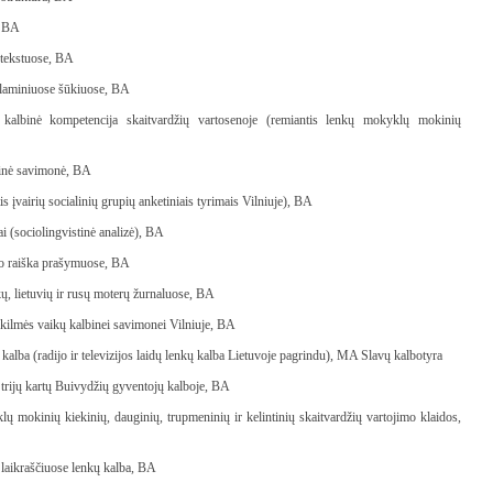
, BA
 tekstuose, BA
klaminiuose šūkiuose, BA
 kalbinė kompetencija skaitvardžių vartosenoje (remiantis lenkų mokyklų mokinių
binė savimonė, BA
 įvairių socialinių grupių anketiniais tyrimais Vilniuje), BA
 (sociolingvistinė analizė), BA
to raiška prašymuose, BA
ų, lietuvių ir rusų moterų žurnaluose, BA
ilmės vaikų kalbinei savimonei Vilniuje, BA
ų kalba (radijo ir televizijos laidų lenkų kalba Lietuvoje pagrindu), MA Slavų kalbotyra
 trijų kartų Buivydžių gyventojų kalboje, BA
ų mokinių kiekinių, dauginių, trupmeninių ir kelintinių skaitvardžių vartojimo klaidos,
 laikraščiuose lenkų kalba, BA