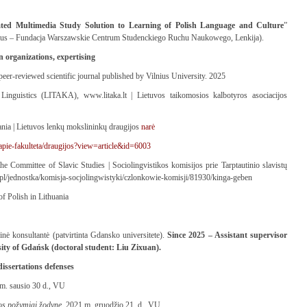
 Multimedia Study Solution to Learning of Polish Language and Culture
”
ius – Fundacja Warszawskie Centrum Studenckiego Ruchu Naukowego, Lenkija).
 organizations, expertising
peer-reviewed scientific journal published by Vilnius University. 2025
inguistics (LITAKA), www.litaka.lt | Lietuvos taikomosios kalbotyros asociacijos
ania | Lietuvos lenkų mokslininkų draugijos
narė
/apie-fakulteta/draugijos?view=article&id=6003
e Committee of Slavic Studies | Sociolingvistikos komisijos prie Tarptautinio slavistų
.pl/jednostka/komisja-socjolingwistyki/czlonkowie-komisji/81930/kinga-geben
f Polish in Lithuania
linė konsultantė (patvirtinta Gdansko universitete).
Since 2025 – Assistant supervisor
sity of Gdańsk (doctoral student: Liu Zixuan).
ssertations defenses
 m. sausio 30 d., VU
ijos požymiai žodyne
, 2021 m. gruodžio 21 d., VU