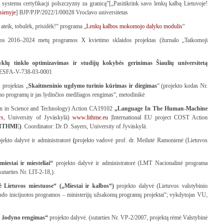
ystemu certyfikacji polszczyzny za granicą”[„Pasitikrink savo lenkų kalbą Lietuvoje!
sienyje
] BJP/PJP/2022/1/00028 Vroclavo universitetas
ateik, tobulėk, prisidėk!“ programa „
Lenkų kalbos mokomojo dalyko modulis
“
aidos 2016–2024 metų programos X kvietimo sklaidos projektas (žurnalo „Taikomoji
lų tinklo optimizavimas ir studijų kokybės gerinimas Šiaulių universitetą
.-ESFA-V-738-03-0001
 projektas „
Skaitmeninio ugdymo turinio kūrimas ir diegimas
“ (projekto kodas Nr.
 programų ir jas lydinčios medžiagos rengimas“, metodinikė
 in Science and Technology) Action CA19102
„Language In The Human-Machine
rs
, University of Jyväskylä)
www.lithme.eu
|International EU project COST Action
(LITHME)
. Coordinator: Dr D. Sayers, University of Jyväskylä.
jekto dalyvė ir administratorė
(
projekto vadovė prof. dr. Meilutė Ramonienė (Lietuvos
iestai ir miesteliai“
projekto dalyvė ir administratorė (LMT Nacionalinė programa
tarties Nr. LIT-2-18,).
 Lietuvos miestuose“ („Miestai ir kalbos“)
projekto dalyvė (Lietuvos valstybinio
ndo inicijuotos programos – ministerijų užsakomų programų projektai“; vykdytojas VU,
ų žodyno rengimas“
projekto dalyvė. (sutarties Nr. VP-2/2007, projektą rėmė Valstybinė