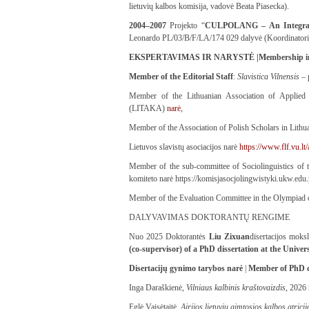
lietuvių kalbos komisija, vadovė Beata Piasecka).
2004–2007
Projekto “
CULPOLANG – An Integrated
Leonardo PL/03/B/F/LA/174 029 dalyvė (Koordinator
EKSPERTAVIMAS IR NARYSTĖ
|Membership in
Member of the Editorial Staff
:
Slavistica Vilnensis
– 
Member of the Lithuanian Association of Applied L
(LITAKA)
narė
,
Member of the Association of Polish Scholars in Lithu
Lietuvos slavistų asociacijos narė
https://www.flf.vu.lt
Member of the sub-committee of Sociolinguistics of th
komiteto narė https://komisjasocjolingwistyki.ukw.edu
Member of the Evaluation Committee in the Olympiad o
DALYVAVIMAS DOKTORANTŲ RENGIME
Nuo 2025 Doktorantės
Liu Zixuan
disertacijos moks
(co-supervisor) of a PhD dissertation at the Univer
Disertacijų gynimo tarybos narė
|
Member of PhD di
Inga Daraškienė,
Vilniaus kalbinis kraštovaizdis
, 2026
Eglė Vaisėtaitė,
Airijos lietuvių gimtosios kalbos atric