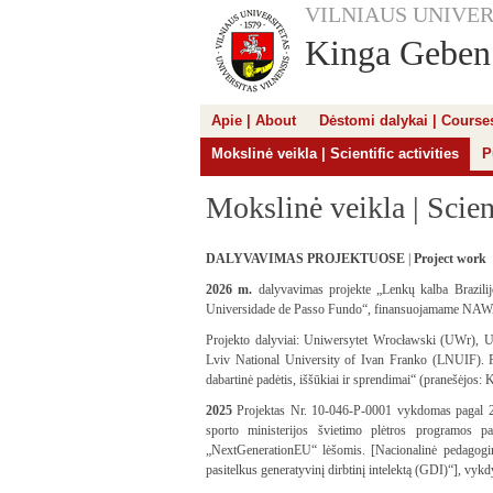
VILNIAUS UNIVER
Kinga Geben
Apie | About
Dėstomi dalykai | Course
Mokslinė veikla | Scientific activities
P
Mokslinė veikla | Scient
DALYVAVIMAS PROJEKTUOSE
|
Project work
2026 m.
dalyvavimas projekte „Lenkų kalba Brazili
Universidade de Passo Fundo“, finansuojamame NAWA 
Projekto dalyviai: Uniwersytet Wrocławski (UWr), Un
Lviv National University of Ivan Franko (LNUIF). Pro
dabartinė padėtis, iššūkiai ir sprendimai“ (pranešėjos:
2025
Projektas Nr. 10-046-P-0001 vykdomas pagal 20
sporto ministerijos švietimo plėtros programos 
„NextGenerationEU“ lėšomis. [Nacionalinė pedagogi
pasitelkus generatyvinį dirbtinį intelektą (GDI)“], vykd