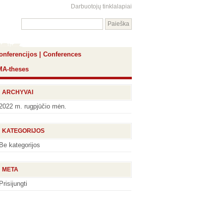
Darbuotojų tinklalapiai
onferencijos | Conferences
 MA-theses
ARCHYVAI
2022 m. rugpjūčio mėn.
KATEGORIJOS
Be kategorijos
META
Prisijungti