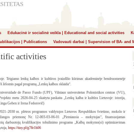
SITETAS
s
Edukacinė ir socialinė veikla | Educational and social activities
K
ublikacijos | Publications
Vadovauti darbai | Supervision of BA- and
ific activities
joje. Teigiamo lenkų kalbos ir kultūros įvaizdžio kūrimas akademinėje bendruomenėje
lėšomis pagal programą „Lenkų kalbos sklaida“.
iversidade de Passo Fundo (UPF), Vilniaus universitetas Polonistikos centras (VU),
jekto metu 2026-04-25 skaityta paskaita „Lenkų kalba ir kultūra Lietuvoje: istorija,
 Kinga Geben ir Irena Fedorovič)
21–2030 m. plėtros programos valdytojos Lietuvos Respublikos švietimo, mokslo ir
pažangos priemonę Nr. 12-003-03-06-01 „Pirmiausia – mokytojas“, finansuojamas
nių darbuotojų kvalifikacijos tobulinimo programa „Kalbų mokymo(si) optimizavimas
ytoja,
https://tiny.pl/g78r1h06