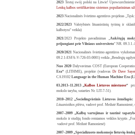
2023
Testuj swój polski na Litwie! Upowszechnienie s
Lenkų kalbos sertifikavimo sistemos populiarinimas už
2023
Nacionalinės švietimo agentūros projektas „Tęsk: 
2022/2023
Valstybinės lituanistinių tyrimų ir skl
kalbotyra“ veikla)
2021
/2023 Projekto pavadinimas „
Aukštųjų mokyk
prijungiant prie Vilniaus universiteto
“ NR. 09.3.1
2020/2021
Nacionalinės švietimo agentūros vykdomas
09.2.1-ESFA-V-726-03-0001) veikla „Bendrųjų ugdymo
Nuo 2020
Dalyvavimas COST (European Cooperation
Era“
(LITHME), projekte (vadovas
Dr Dave Saye
CA19102
Language in the Human Machine Era 
03.2013–11.2013 „
Kalbos Lietuvos miestuose
“
pro
mokslo taryba, sutarties Nr. LIT-7-51).
2010–2012 „Sociolingvistinis Lietuvos žemėlapis: m
Lituanistikos plėtra,
vadovė prof. Meilutė Ramonienė, su
2007–2009 „Kalbų vartojimas ir tautinė tapatybė
mokslo ir studijų fondo remiamos veiklos kryptis „Fo
vadovė prof. Meilutė Ramonienė)
2007–2009
„Specializuoto mokomojo lietuvių-lenk