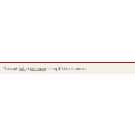
Tinklalapio
įrašų
ir
komentarų
strautų (RSS) prenumerata.