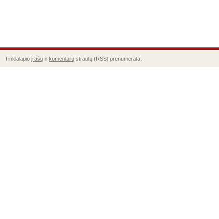
Tinklalapio
įrašų
ir
komentarų
strautų (RSS) prenumerata.