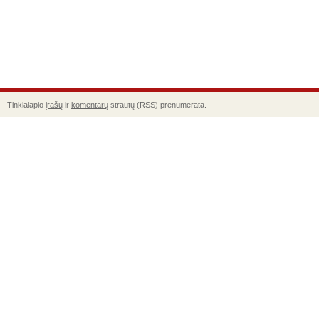
Tinklalapio
įrašų
ir
komentarų
strautų (RSS) prenumerata.