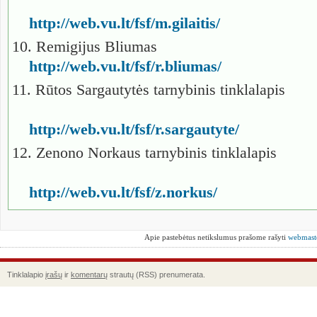
http://web.vu.lt/fsf/m.gilaitis/
10. Remigijus Bliumas
http://web.vu.lt/fsf/r.bliumas/
11. Rūtos Sargautytės tarnybinis tinklalapis
http://web.vu.lt/fsf/r.sargautyte/
12. Zenono Norkaus tarnybinis tinklalapis
http://web.vu.lt/fsf/z.norkus/
Apie pastebėtus netikslumus prašome rašyti
webmast
Tinklalapio
įrašų
ir
komentarų
strautų (RSS) prenumerata.