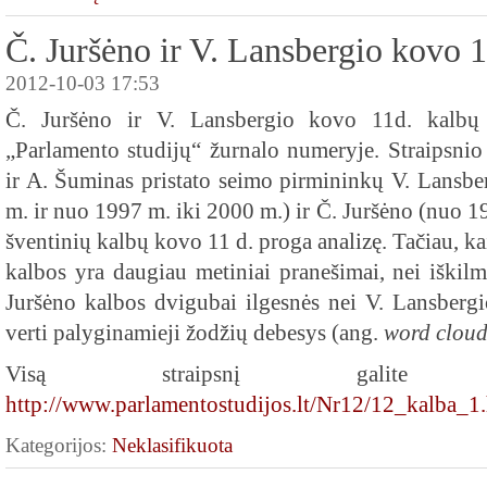
Č. Juršėno ir V. Lansbergio kovo 1
2012-10-03 17:53
Č. Juršėno ir V. Lansbergio kovo 11d. kalbų 
„Parlamento studijų“ žurnalo numeryje. Straipsnio
ir A. Šuminas pristato seimo pirmininkų V. Lansb
m. ir nuo 1997 m. iki 2000 m.) ir Č. Juršėno (nuo 1
šventinių kalbų kovo 11 d. proga analizę. Tačiau, ka
kalbos yra daugiau metiniai pranešimai, nei iškilm
Juršėno kalbos dvigubai ilgesnės nei V. Lansbe
verti palyginamieji žodžių debesys (ang.
word cloud
Visą straipsnį galite 
http://www.parlamentostudijos.lt/Nr12/12_kalba_1
Kategorijos:
Neklasifikuota