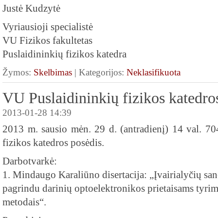
Justė Kudzytė
Vyriausioji specialistė
VU Fizikos fakultetas
Puslaidininkių fizikos katedra
Žymos:
Skelbimas
| Kategorijos:
Neklasifikuota
VU Puslaidininkių fizikos katedro
2013-01-28 14:39
2013 m. sausio mėn. 29 d. (antradienį) 14 val. 70
fizikos katedros posėdis.
Darbotvarkė:
1. Mindaugo Karaliūno disertacija: „Įvairialyčių sa
pagrindu darinių optoelektronikos prietaisams tyri
metodais“.