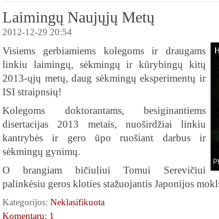
Laimingų Naujųjų Metų
2012-12-29 20:54
Visiems gerbiamiems kolegoms ir draugams
linkiu laimingų, sėkmingų ir kūrybingų kitų
2013-ųjų metų, daug sėkmingų eksperimentų ir
ISI straipnsių!
Kolegoms doktorantams, besiginantiems
disertacijas 2013 metais, nuoširdžiai linkiu
kantrybės ir gero ūpo ruošiant darbus ir
sėkmingų gynimų.
O brangiam bičiuliui Tomui Serevičiui
palinkėsiu geros kloties stažuojantis Japonijos mokl
Kategorijos:
Neklasifikuota
Komentarų: 1