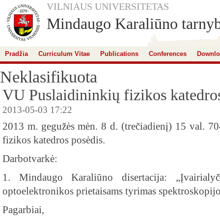
VILNIAUS UNIVERSITETAS
Mindaugo Karaliūno tarnybi
Pradžia
Curriculum Vitae
Publications
Conferences
Downlo
Neklasifikuota
VU Puslaidininkių fizikos katedro
2013-05-03 17:22
2013 m. gegužės mėn. 8 d. (trečiadienį) 15 val. 70
fizikos katedros posėdis.
Darbotvarkė:
1. Mindaugo Karaliūno disertacija: „Įvairial
optoelektronikos prietaisams tyrimas spektroskopij
Pagarbiai,