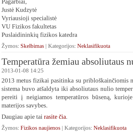
Pagarbiai,
Justė Kudzytė
Vyriausioji specialistė
VU Fizikos fakultetas
Puslaidininkių fizikos katedra
Žymos:
Skelbimas
| Kategorijos:
Neklasifikuota
Temperatūra žemiau absoliutaus n
2013-01-08 14:25
2013 metus fizikai pasitinka su pribloškainčiomis 
sistema buvo atšaldyta iki absoliutaus nulio tempera
pereiti į neigiamos temperatūros būseną, kurioje
materijos savybes.
Daugiau apie tai
rasite čia
.
Žymos:
Fizikos naujienos
| Kategorijos:
Neklasifikuota