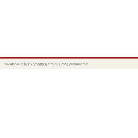
Tinklalapio
įrašų
ir
komentarų
strautų (RSS) prenumerata.