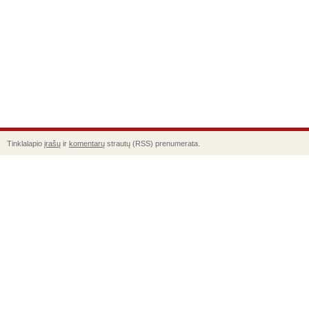
Tinklalapio
įrašų
ir
komentarų
strautų (RSS) prenumerata.