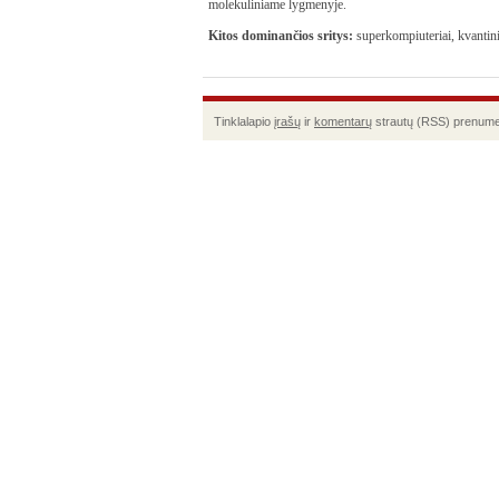
molekuliniame lygmenyje.
Kitos dominančios sritys:
superkompiuteriai, kvantini
Tinklalapio
įrašų
ir
komentarų
strautų (RSS) prenume