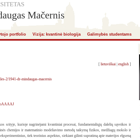
SITETAS
daugas Mačernis
tojo portfolio
Vizija: kvantinė biologija
Galimybės studentams
[
lietuviškai
|
english
]
ofiles-2/1941-dr-mindaugas-macernis
wfxoAAAAJ
os srityje, kurioje nagrinėjami kvantiniai procesai, fundamentaliųjų dalelių sąveikos ir
inės chemijos ir matematinio modeliavimo metodų taikymą fizikos, medžiagų mokslo ir
eksperimentinius, tiek teorinius aspektus, siekiant gilinti supratimą apie materijos elgseną