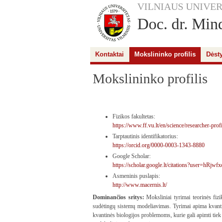
VILNIAUS UNIVER
Doc. dr. Min
Kontaktai
Mokslininko profilis
Dėsty
Mokslininko profilis
Fizikos fakultetas:
https://www.ff.vu.lt/en/science/researcher-pr
Tarptautinis identifikatorius:
https://orcid.org/0000-0003-1343-8880
Google Scholar:
https://scholar.google.lt/citations?user=hRj
Asmeninis puslapis:
http://www.macernis.lt/
Dominančios sritys:
Moksliniai tyrimai teorinės fizik
sudėtingų sistemų modeliavimas. Tyrimai apima kvant
kvantinės biologijos problemoms, kurie gali apimti tiek 