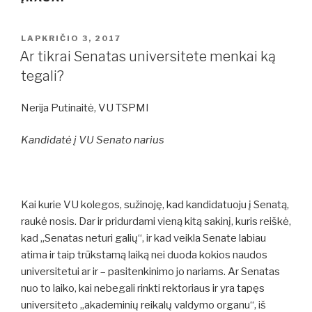
PASKELBTA
LAPKRIČIO 3, 2017
Ar tikrai Senatas universitete menkai ką
tegali?
Nerija Putinaitė, VU TSPMI
Kandidatė į VU Senato narius
Kai kurie VU kolegos, sužinoję, kad kandidatuoju į Senatą,
raukė nosis. Dar ir pridurdami vieną kitą sakinį, kuris reiškė,
kad „Senatas neturi galių“, ir kad veikla Senate labiau
atima ir taip trūkstamą laiką nei duoda kokios naudos
universitetui ar ir – pasitenkinimo jo nariams. Ar Senatas
nuo to laiko, kai nebegali rinkti rektoriaus ir yra tapęs
universiteto „akademinių reikalų valdymo organu“, iš