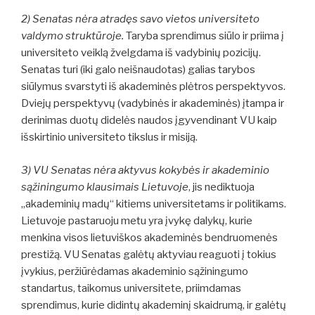
2) Senatas nėra atradęs savo vietos universiteto
valdymo struktūroje.
Taryba sprendimus siūlo ir priima į
universiteto veiklą žvelgdama iš vadybinių pozicijų.
Senatas turi (iki galo neišnaudotas) galias tarybos
siūlymus svarstyti iš akademinės plėtros perspektyvos.
Dviejų perspektyvų (vadybinės ir akademinės) įtampa ir
derinimas duotų didelės naudos įgyvendinant VU kaip
išskirtinio universiteto tikslus ir misiją.
3) VU Senatas nėra aktyvus kokybės ir akademinio
sąžiningumo klausimais Lietuvoje
, jis nediktuoja
„akademinių madų“ kitiems universitetams ir politikams.
Lietuvoje pastaruoju metu yra įvykę dalykų, kurie
menkina visos lietuviškos akademinės bendruomenės
prestižą. VU Senatas galėtų aktyviau reaguoti į tokius
įvykius, peržiūrėdamas akademinio sąžiningumo
standartus, taikomus universitete, priimdamas
sprendimus, kurie didintų akademinį skaidrumą, ir galėtų