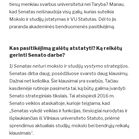
tiesų menkiau svarbus universitetui nei Taryba? Manau,
kad Senatas neišnaudoja visų galių, kurias suteikia
Mokslo ir studijų įstatymas ir VU Statutas. Dėl to jis
praranda akademinės bendruomenės pasitikėjimą.
Kas pasitikėjimą galėtų atstatyti? Ką reikėtų
gerinti Senato darbe?
1) Senatas neturi mokslo ir studijų vystymo strategijos.
Senatas dirba daug, posėdžiuose svarsto daug klausimų.
Dažnai net keliolika. Šie klausimai yra svarbūs. Tačiau
kasdienėje rutinoje pasimeta tai, ką būtų galima įvardyti
Senato strateginiais tikslais. Tai atsispindi 2016 m.
Senato veiklos ataskaitoje, kurioje teigiama, kad
„Senatas vykdė veiklas ir funkcijas, tiesiogiai nurodytas ir
išplaukiančias iš Vilniaus universiteto Statuto, priėmė
sprendimus aktualiais studijų, mokslo bei bendrųjų reikalų
klausimais“.