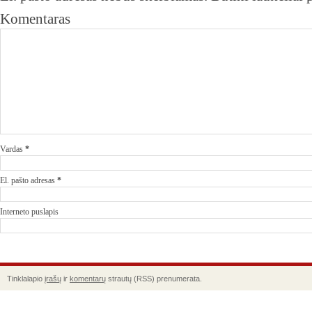
Komentaras
Vardas
*
El. pašto adresas
*
Interneto puslapis
Tinklalapio
įrašų
ir
komentarų
strautų (RSS) prenumerata.