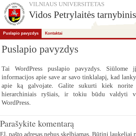
VILNIAUS UNIVERSITETAS
Vidos Petrylaitės tarnybinis
Puslapio pavyzdys
Kontaktai
Puslapio pavyzdys
Tai WordPress puslapio pavyzdys. Siūlome jį 
informacijos apie save ar savo tinklalapį, kad lankyt
apie ką galvojate. Galite sukurti kiek norite 
hierarchiniais ryšiais, ir tokiu būdu valdyti v
WordPress.
Parašykite komentarą
El. pašto adresas nebus skelbiamas.
Būtini laukeliai