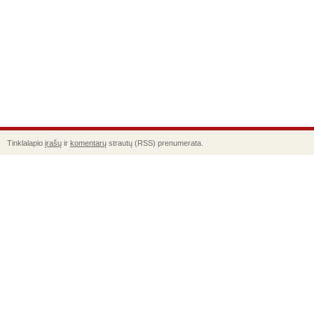
Tinklalapio
įrašų
ir
komentarų
strautų (RSS) prenumerata.