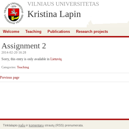
VILNIAUS UNIVERSITETAS
Kristina Lapin
Welcome
Teaching
Publications
Research projects
Assignment 2
2014-02-20 16:28
Sorry, this entry is only available in
Lietuvių
.
Categories:
Teaching
Previous page
Tinklalapio
įrašų
ir
komentarų
strautų (RSS) prenumerata.