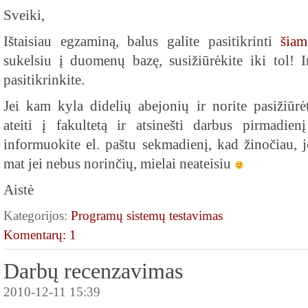
Sveiki,
Ištaisiau egzaminą, balus galite pasitikrinti
šiam
sukelsiu į duomenų bazę, susižiūrėkite iki tol! 
pasitikrinkite.
Jei kam kyla didelių abejonių ir norite pasižiūrėt
ateiti į fakultetą ir atsinešti darbus pirmadi
informuokite el. paštu sekmadienį, kad žinočiau, j
mat jei nebus norinčių, mielai neateisiu
Aistė
Kategorijos:
Programų sistemų testavimas
Komentarų: 1
Darbų recenzavimas
2010-12-11 15:39