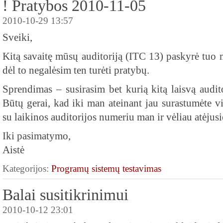
! Pratybos 2010-11-05
2010-10-29 13:57
Sveiki,
Kitą savaitę mūsų auditoriją (ITC 13) paskyrė tuo 
dėl to negalėsim ten turėti pratybų.
Sprendimas – susirasim bet kurią kitą laisvą auditor
Būtų gerai, kad iki man ateinant jau surastumėte vie
su laikinos auditorijos numeriu man ir vėliau atėju
Iki pasimatymo,
Aistė
Kategorijos:
Programų sistemų testavimas
Balai susitikrinimui
2010-10-12 23:01