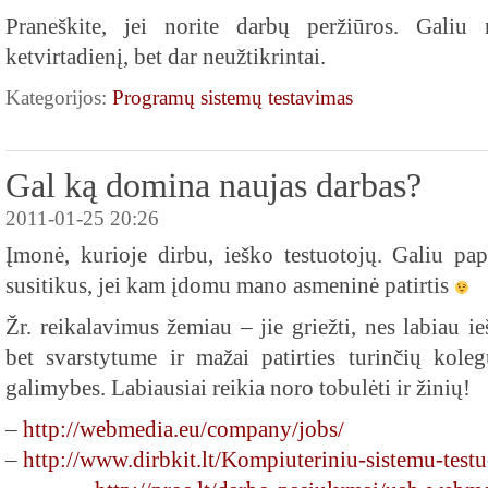
Praneškite, jei norite darbų peržiūros. Galiu
ketvirtadienį, bet dar neužtikrintai.
Kategorijos:
Programų sistemų testavimas
Gal ką domina naujas darbas?
2011-01-25 20:26
Įmonė, kurioje dirbu, ieško testuotojų. Galiu pap
susitikus, jei kam įdomu mano asmeninė patirtis
Žr. reikalavimus žemiau – jie griežti, nes labiau i
bet svarstytume ir mažai patirties turinčių kol
galimybes. Labiausiai reikia noro tobulėti ir žinių!
–
http://webmedia.eu/company/jobs/
–
http://www.dirbkit.lt/Kompiuteriniu-sistemu-test