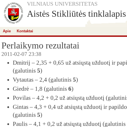
VILNIAUS UNIVERSITETAS
Aistės Stikliūtės tinklalapis
Apie
Kontaktai
Perlaikymo rezultatai
2011-02-07 23:38
Dmitrij – 2,35 + 0,65 už atsiųstą užduotį ir pap
(galutinis
5
)
Vytautas – 2,4 (galutinis
5
)
Giedrė – 1,8 (galutinis
6
)
Povilas – 4,2 + 0,2 už atsiųstą užduotį (galutin
Gintas – 4,3 + 0,4 už atsiųstą užduotį ir papild
(galutinis
5
)
Paulis – 4,1 + 0,2 už atsiųstą užduotį (galutinis