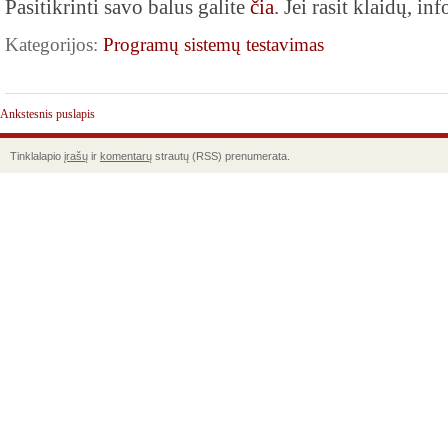
Pasitikrinti savo balus galite
čia
. Jei rasit klaidų, in
Kategorijos:
Programų sistemų testavimas
Ankstesnis puslapis
Tinklalapio
įrašų
ir
komentarų
strautų (RSS) prenumerata.