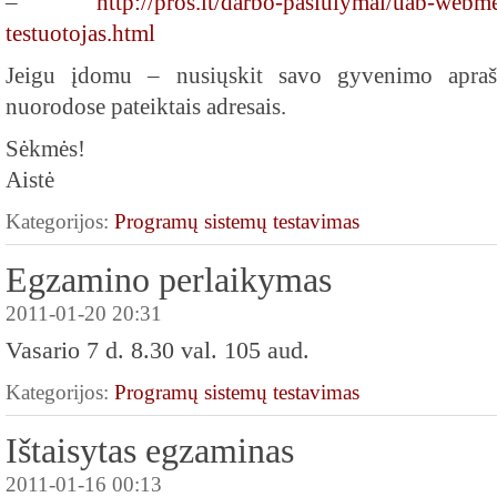
–
http://pros.lt/darbo-pasiulymai/uab-webm
testuotojas.html
Jeigu įdomu – nusiųskit savo gyvenimo apraš
nuorodose pateiktais adresais.
Sėkmės!
Aistė
Kategorijos:
Programų sistemų testavimas
Egzamino perlaikymas
2011-01-20 20:31
Vasario 7 d. 8.30 val. 105 aud.
Kategorijos:
Programų sistemų testavimas
Ištaisytas egzaminas
2011-01-16 00:13