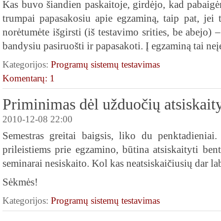
Kas buvo šiandien paskaitoje, girdėjo, kad pabaigė
trumpai papasakosiu apie egzaminą, taip pat, jei 
norėtumėte išgirsti (iš testavimo srities, be abejo) 
bandysiu pasiruošti ir papasakoti. Į egzaminą tai neįe
Kategorijos:
Programų sistemų testavimas
Komentarų: 1
Priminimas dėl užduočių atsiskai
2010-12-08 22:00
Semestras greitai baigsis, liko du penktadieniai
prileistiems prie egzamino, būtina atsiskaityti ben
seminarai nesiskaito. Kol kas neatsiskaičiusių dar la
Sėkmės!
Kategorijos:
Programų sistemų testavimas