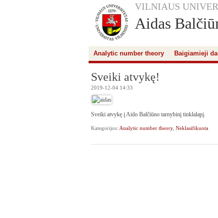
VILNIAUS UNIVER
Aidas Balčiū
Analytic number theory
Baigiamieji da
Sveiki atvykę!
2019-12-04 14:33
Sveiki atvykę į Aido Balčiūno tarnybinį tinklalapį.
Kategorijos:
Analytic number theory
,
Neklasifikuota