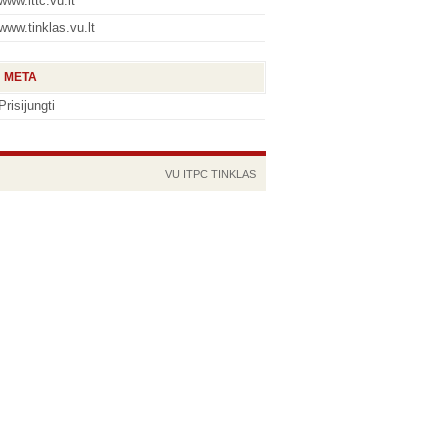
www.ittc.vu.lt
www.tinklas.vu.lt
META
Prisijungti
VU
ITPC
TINKLAS