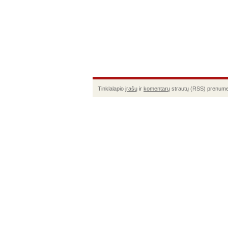
Tinklalapio
įrašų
ir
komentarų
strautų (RSS) prenume