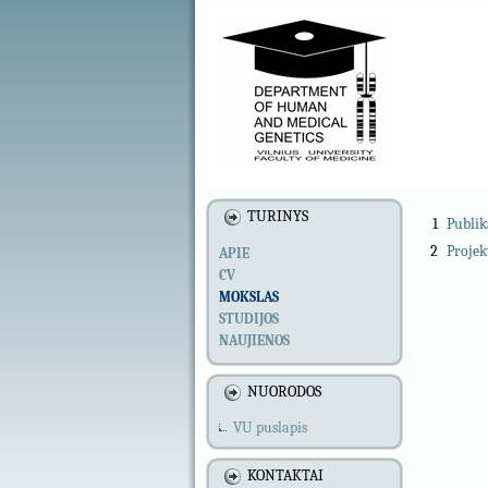
TURINYS
1
Publik
2
Projek
APIE
CV
MOKSLAS
STUDIJOS
NAUJIENOS
NUORODOS
VU puslapis
KONTAKTAI