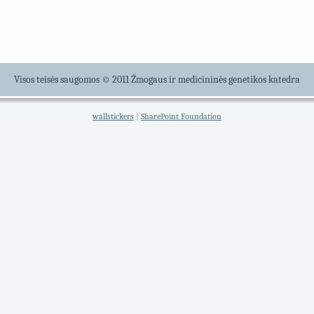
Visos teisės saugomos © 2011 Žmogaus ir medicininės genetikos katedra
wallstickers
|
SharePoint Foundation