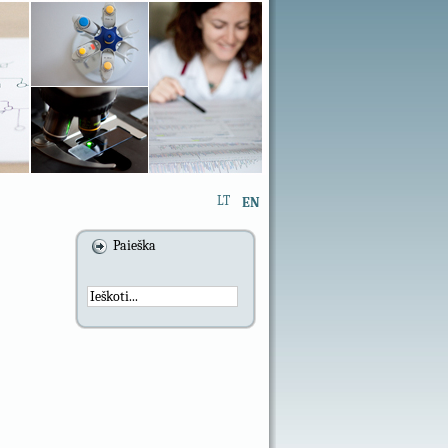
LT
EN
Paieška