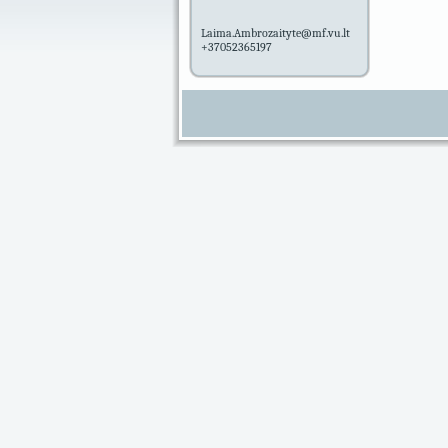
Laima.Ambrozaityte@mf.vu.lt
+37052365197