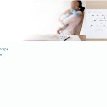
acijos
tai