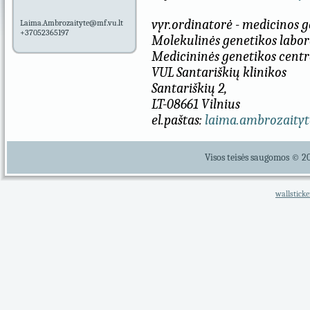
vyr.ordinatorė - medicinos 
Laima.Ambrozaityte@mf.vu.lt
+37052365197
Molekulinės genetikos labor
Medicininės genetikos centr
VUL Santariškių klinikos
Santariškių 2,
LT-08661 Vilnius
el.paštas:
laima.ambrozaityt
Visos teisės saugomos © 2
wallsticke