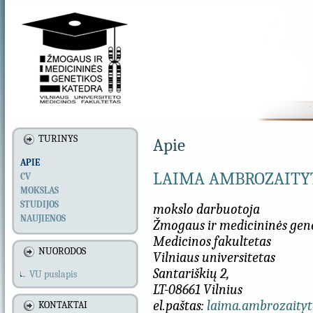
TURINYS
Apie
APIE
LAIMA AMBROZAITY
CV
MOKSLAS
STUDIJOS
mokslo darbuotoja
NAUJIENOS
Žmogaus ir medicininės gen
Medicinos fakultetas
NUORODOS
Vilniaus universitetas
Santariškių 2,
VU puslapis
LT-08661 Vilnius
el.paštas:
laima.ambrozaityt
KONTAKTAI