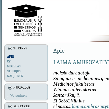
TURINYS
Apie
APIE
LAIMA AMBROZAITY
CV
MOKSLAS
STUDIJOS
mokslo darbuotoja
NAUJIENOS
Žmogaus ir medicininės gen
Medicinos fakultetas
NUORODOS
Vilniaus universitetas
Santariškių 2,
VU puslapis
LT-08661 Vilnius
el.paštas:
laima.ambrozaityt
KONTAKTAI