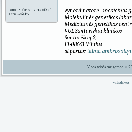
vyr.ordinatorė - medicinos 
Laima.Ambrozaityte@mf.vu.lt
+37052365197
Molekulinės genetikos labor
Medicininės genetikos centr
VUL Santariškių klinikos
Santariškių 2,
LT-08661 Vilnius
el.paštas:
laima.ambrozaityt
Visos teisės saugomos © 2
wallstickers