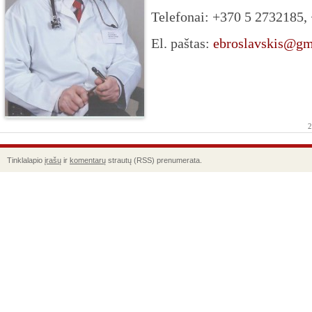
Telefonai: +370 5 2732185,
El. paštas:
ebroslavskis@gm
2
Tinklalapio
įrašų
ir
komentarų
strautų (RSS) prenumerata.