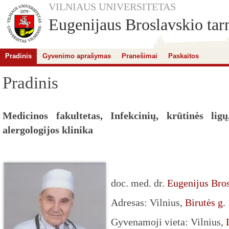
VILNIAUS UNIVERSITETAS
Eugenijaus Broslavskio tarn
Pradinis
Gyvenimo aprašymas
Pranešimai
Paskaitos
Pradinis
Medicinos fakultetas, Infekcinių, krūtinės lig
alergologijos klinika
doc. med. dr.
Eugenijus Bros
Adresas: Vilnius,
Birutės g.
Gyvenamoji vieta: Vilnius,