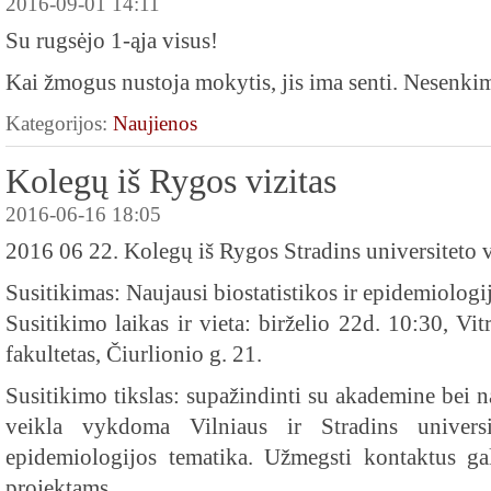
2016-09-01 14:11
Su rugsėjo 1-ąja visus!
Kai žmogus nustoja mokytis, jis ima senti. Nesenki
Kategorijos:
Naujienos
Kolegų iš Rygos vizitas
2016-06-16 18:05
2016 06 22. Kolegų iš Rygos Stradins universiteto v
Susitikimas: Naujausi biostatistikos ir epidemiologi
Susitikimo laikas ir vieta: birželio 22d. 10:30, Vit
fakultetas, Čiurlionio g. 21.
Susitikimo tikslas: supažindinti su akademine bei
veikla vykdoma Vilniaus ir Stradins universit
epidemiologijos tematika. Užmegsti kontaktus g
projektams.