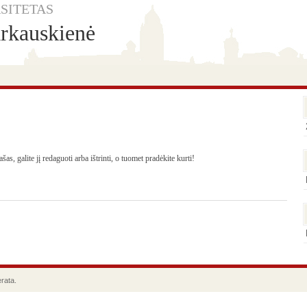
SITETAS
rkauskienė
!
s, galite jį redaguoti arba ištrinti, o tuomet pradėkite kurti!
rata.