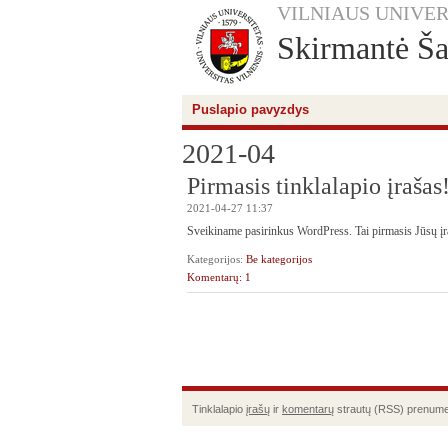
VILNIAUS UNIVER
Skirmantė Ša
Puslapio pavyzdys
2021-04
Pirmasis tinklalapio įrašas
2021-04-27 11:37
Sveikiname pasirinkus WordPress. Tai pirmasis Jūsų įraša
Kategorijos:
Be kategorijos
Komentarų: 1
Tinklalapio
įrašų
ir
komentarų
strautų (RSS) prenume