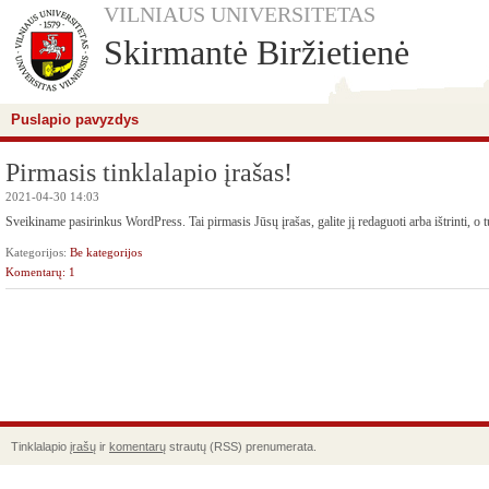
VILNIAUS UNIVERSITETAS
Skirmantė Biržietienė
Puslapio pavyzdys
Pirmasis tinklalapio įrašas!
2021-04-30 14:03
Sveikiname pasirinkus WordPress. Tai pirmasis Jūsų įrašas, galite jį redaguoti arba ištrinti, o 
Kategorijos:
Be kategorijos
Komentarų: 1
Tinklalapio
įrašų
ir
komentarų
strautų (RSS) prenumerata.