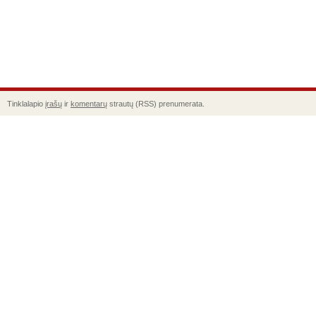
Tinklalapio
įrašų
ir
komentarų
strautų (RSS) prenumerata.