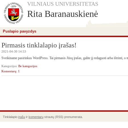
VILNIAUS UNIVERSITETAS
Rita Baranauskienė
Puslapio pavyzdys
Pirmasis tinklalapio įrašas!
2021-04-30 14:53
Sveikiname pasirinkus WordPress. Tai pirmasis Jūsų įrašas, galite jį redaguoti arba ištrinti, o 
Kategorijos:
Be kategorijos
Komentarų: 1
Tinklalapio
įrašų
ir
komentarų
strautų (RSS) prenumerata.