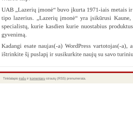
UAB „Lazerių įmonė“ buvo įkurta 1971-iais metais ir 
tipo lazerius. „Lazerių įmonė“ yra įsikūrusi Kaune, 
specialistų, kurie kasdien kurie nuostabius produktu
gyvenimą.
Kadangi esate naujas(-a) WordPress vartotojas(-a), 
ištrinkite šį puslapį ir susikurkite naujų su savo turin
Tinklalapio
įrašų
ir
komentarų
strautų (RSS) prenumerata.