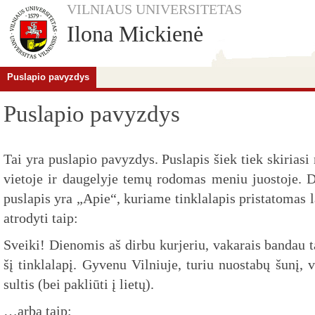
VILNIAUS UNIVERSITETAS
Ilona Mickienė
Puslapio pavyzdys
Puslapio pavyzdys
Tai yra puslapio pavyzdys. Puslapis šiek tiek skiriasi 
vietoje ir daugelyje temų rodomas meniu juostoje. D
puslapis yra „Apie“, kuriame tinklalapis pristatomas l
atrodyti taip:
Sveiki! Dienomis aš dirbu kurjeriu, vakarais bandau ta
šį tinklalapį. Gyvenu Vilniuje, turiu nuostabų šunį, 
sultis (bei pakliūti į lietų).
…arba taip: