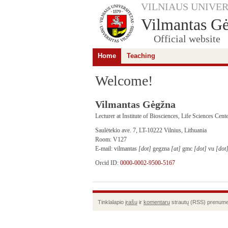
VILNIAUS UNIVER
Vilmantas G
Official website
Home
Teaching
Welcome!
Vilmantas Gėgžna
Lecturer at Institute of Biosciences, Life Sciences Cent
Saulėtekio ave. 7, LT-10222 Vilnius, Lithuania
Room: V127
E-mail: vilmantas
[dot]
gegzna
[at]
gmc
[dot]
vu
[dot
Orcid ID:
0000-0002-9500-5167
Tinklalapio
įrašų
ir
komentarų
strautų (RSS) prenume